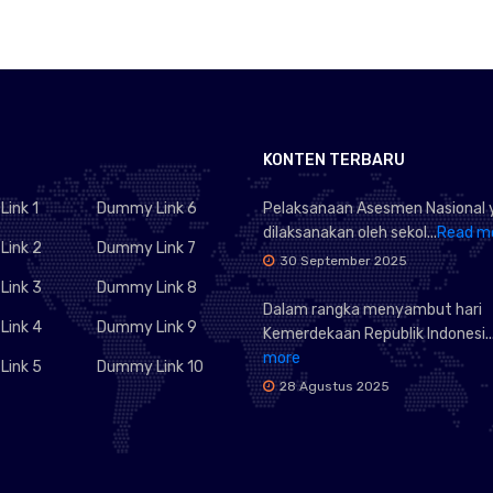
KONTEN TERBARU
ink 1
Dummy Link 6
Pelaksanaan Asesmen Nasional 
dilaksanakan oleh sekol...
Read m
ink 2
Dummy Link 7
30 September 2025
ink 3
Dummy Link 8
Dalam rangka menyambut hari
ink 4
Dummy Link 9
Kemerdekaan Republik Indonesi..
more
ink 5
Dummy Link 10
28 Agustus 2025