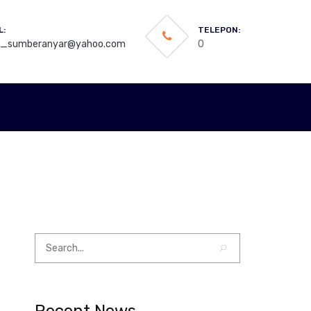
L:
TELEPON:
3_sumberanyar@yahoo.com
0