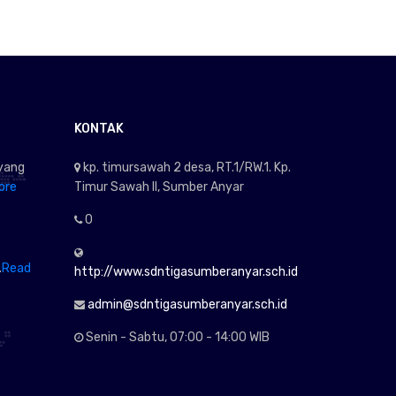
KONTAK
yang
kp. timursawah 2 desa, RT.1/RW.1. Kp.
ore
Timur Sawah II, Sumber Anyar
0
.
Read
http://www.sdntigasumberanyar.sch.id
admin@sdntigasumberanyar.sch.id
Senin - Sabtu, 07:00 - 14:00 WIB