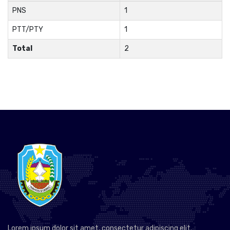
PNS
1
PTT/PTY
1
Total
2
Lorem ipsum dolor sit amet, consectetur adipiscing elit.