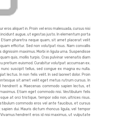
r eros aliquet in. Proin vel eros malesuada, cursus nisi
c tincidunt augue, ut egestas justo. In elementum porta
. Etiam pharetra neque quam, sit amet placerat velit
liquam efficitur. Sed non volutpat risus. Nam convallis
 dignissim maximus. Morbi in ligula urna. Suspendisse
 quam quis, mollis turpis. Cras pulvinar venenatis diam
cu pretium euismod. Curabitur volutpat accumsan ex.
nunc suscipit tellus, sed congue ex magna eu nulla.
lectus. In non felis velit. In sed laoreet dolor. Proin
lentesque sit amet velit eget metus rutrum cursus. In
isl hendrerit a. Maecenas commodo sapien lectus, et
s maximus. Etiam eget commodo nisi. Vestibulum felis
sque at orci tristique, tempor odio non, ultrices risus.
estibulum commodo eros vel ante faucibus, et cursus
t sapien dui. Mauris dictum rhoncus ligula, vel tempor
. Vivamus hendrerit eros id nisi maximus, ut vulputate