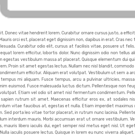
. Donec vitae hendrerit lorem. Curabitur ornare cursus justo, a efficitu
 Mauris orci est, placerat eget dignissim non, dapibus in erat. Cras ne
da. Curabitur odio elit, cursus at facilisis vitae, posuere ut felis
sequat lorem efficitur, lobortis dolor. Nunc dignissim odio non tellus a
uam egestas vestibulum massa at placerat. Quisque elementum dui quis
orem. Proin sit amet egestas lectus. Nullam nec nisl blandit, commodo
ndimentum efficitur. Aliquam erat volutpat. Vestibulum ut sem a ar
tempus mi aliquam. Fusce tempus, arcu a pulvinar ultricies, massa 
nim euismod. Fusce malesuada luctus dictum. Pellentesque non feugiat 
t volutpat. Etiam vel odio sit amet nisl fermentum condimentum. Pel
 sapien rutrum sit amet. Maecenas efficitur eros ex, at sodales n
terdum vitae faucibus at, egestas et nulla. Etiam imperdiet maximu
. Sed porta leo vitae tortor placerat, in rutrum nunc lacinia. Pellente
endum interdum mauris. Morbi accumsan erat ut ornare vestibulum. V
 mauris libero iaculis dui, eget semper nisl metus eget nisl. Ut ege
lla iaculis posuere lectus. Quisque in lorem eu nunc viverra aliquet