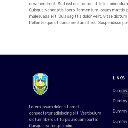
urna hendrerit. Sed nisl dui, ornare id tellus bibend
Quisque venenatis libero fermentum ipsum mattis pre
malesuada elit. Duis sagittis dolor velit, vitae dictum
Pellentesque ut condimentum libero. Suspendisse poten
LINKS
Dummy L
Dummy L
Lorem ipsum dolor sit amet,
Dummy L
consectetur adipiscing elit. Vestibulum
dictum libero ut turpis aliquam porta.
Dummy L
Quisque eu fringilla odio.