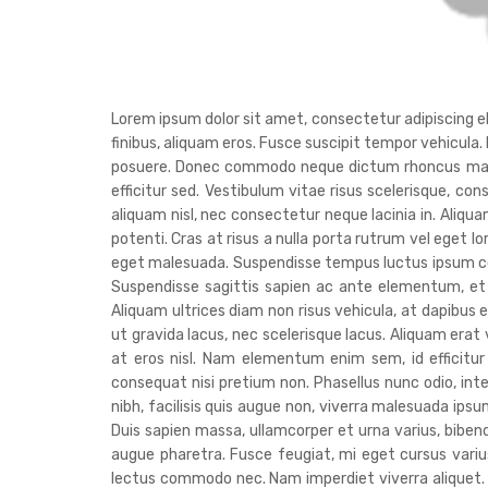
Lorem ipsum dolor sit amet, consectetur adipiscing elit
finibus, aliquam eros. Fusce suscipit tempor vehicula.
posuere. Donec commodo neque dictum rhoncus malesua
efficitur sed. Vestibulum vitae risus scelerisque, con
aliquam nisl, nec consectetur neque lacinia in. Aliq
potenti. Cras at risus a nulla porta rutrum vel eget l
eget malesuada. Suspendisse tempus luctus ipsum co
Suspendisse sagittis sapien ac ante elementum, et 
Aliquam ultrices diam non risus vehicula, at dapibus e
ut gravida lacus, nec scelerisque lacus. Aliquam era
at eros nisl. Nam elementum enim sem, id efficitur
consequat nisi pretium non. Phasellus nunc odio, in
nibh, facilisis quis augue non, viverra malesuada ipsum
Duis sapien massa, ullamcorper et urna varius, bib
augue pharetra. Fusce feugiat, mi eget cursus varius,
lectus commodo nec. Nam imperdiet viverra aliquet. Nu