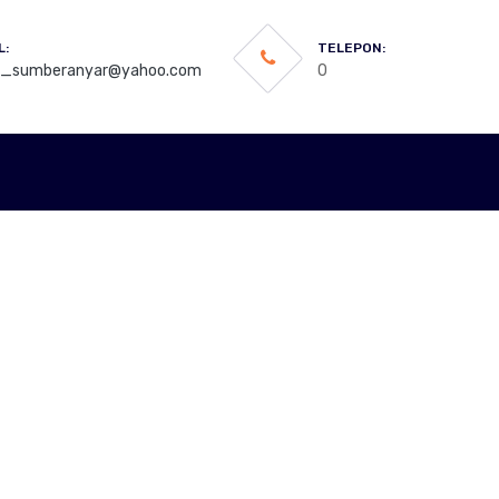
L:
TELEPON:
3_sumberanyar@yahoo.com
0