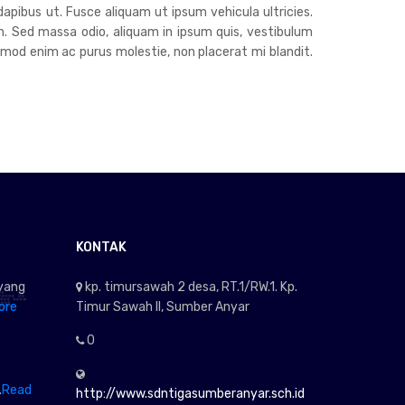
dapibus ut. Fusce aliquam ut ipsum vehicula ultricies.
h. Sed massa odio, aliquam in ipsum quis, vestibulum
euismod enim ac purus molestie, non placerat mi blandit.
KONTAK
yang
kp. timursawah 2 desa, RT.1/RW.1. Kp.
ore
Timur Sawah II, Sumber Anyar
0
.
Read
http://www.sdntigasumberanyar.sch.id