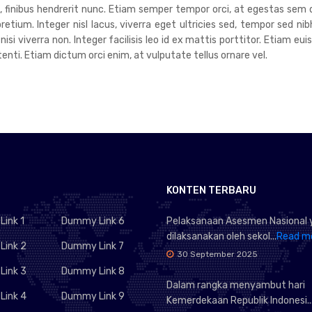
um, finibus hendrerit nunc. Etiam semper tempor orci, at egestas sem 
tium. Integer nisl lacus, viverra eget ultricies sed, tempor sed nib
 nisi viverra non. Integer facilisis leo id ex mattis porttitor. Etiam 
ti. Etiam dictum orci enim, at vulputate tellus ornare vel.
KONTEN TERBARU
ink 1
Dummy Link 6
Pelaksanaan Asesmen Nasional 
dilaksanakan oleh sekol...
Read m
ink 2
Dummy Link 7
30 September 2025
ink 3
Dummy Link 8
Dalam rangka menyambut hari
ink 4
Dummy Link 9
Kemerdekaan Republik Indonesi..