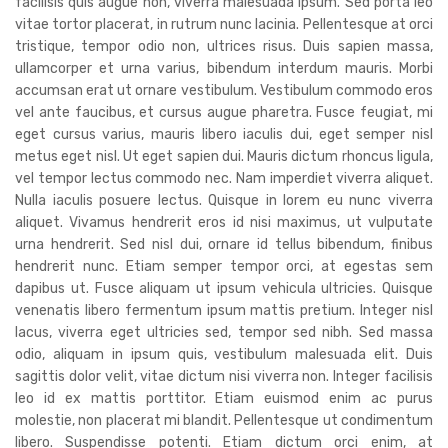
facilisis quis augue non, viverra malesuada ipsum. Sed porta leo
vitae tortor placerat, in rutrum nunc lacinia. Pellentesque at orci
tristique, tempor odio non, ultrices risus. Duis sapien massa,
ullamcorper et urna varius, bibendum interdum mauris. Morbi
accumsan erat ut ornare vestibulum. Vestibulum commodo eros
vel ante faucibus, et cursus augue pharetra. Fusce feugiat, mi
eget cursus varius, mauris libero iaculis dui, eget semper nisl
metus eget nisl. Ut eget sapien dui. Mauris dictum rhoncus ligula,
vel tempor lectus commodo nec. Nam imperdiet viverra aliquet.
Nulla iaculis posuere lectus. Quisque in lorem eu nunc viverra
aliquet. Vivamus hendrerit eros id nisi maximus, ut vulputate
urna hendrerit. Sed nisl dui, ornare id tellus bibendum, finibus
hendrerit nunc. Etiam semper tempor orci, at egestas sem
dapibus ut. Fusce aliquam ut ipsum vehicula ultricies. Quisque
venenatis libero fermentum ipsum mattis pretium. Integer nisl
lacus, viverra eget ultricies sed, tempor sed nibh. Sed massa
odio, aliquam in ipsum quis, vestibulum malesuada elit. Duis
sagittis dolor velit, vitae dictum nisi viverra non. Integer facilisis
leo id ex mattis porttitor. Etiam euismod enim ac purus
molestie, non placerat mi blandit. Pellentesque ut condimentum
libero. Suspendisse potenti. Etiam dictum orci enim, at