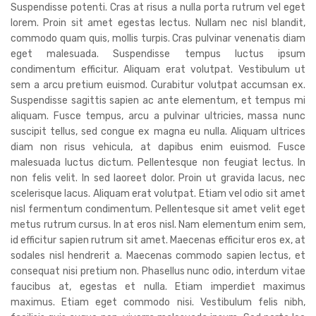
Suspendisse potenti. Cras at risus a nulla porta rutrum vel eget
lorem. Proin sit amet egestas lectus. Nullam nec nisl blandit,
commodo quam quis, mollis turpis. Cras pulvinar venenatis diam
eget malesuada. Suspendisse tempus luctus ipsum
condimentum efficitur. Aliquam erat volutpat. Vestibulum ut
sem a arcu pretium euismod. Curabitur volutpat accumsan ex.
Suspendisse sagittis sapien ac ante elementum, et tempus mi
aliquam. Fusce tempus, arcu a pulvinar ultricies, massa nunc
suscipit tellus, sed congue ex magna eu nulla. Aliquam ultrices
diam non risus vehicula, at dapibus enim euismod. Fusce
malesuada luctus dictum. Pellentesque non feugiat lectus. In
non felis velit. In sed laoreet dolor. Proin ut gravida lacus, nec
scelerisque lacus. Aliquam erat volutpat. Etiam vel odio sit amet
nisl fermentum condimentum. Pellentesque sit amet velit eget
metus rutrum cursus. In at eros nisl. Nam elementum enim sem,
id efficitur sapien rutrum sit amet. Maecenas efficitur eros ex, at
sodales nisl hendrerit a. Maecenas commodo sapien lectus, et
consequat nisi pretium non. Phasellus nunc odio, interdum vitae
faucibus at, egestas et nulla. Etiam imperdiet maximus
maximus. Etiam eget commodo nisi. Vestibulum felis nibh,