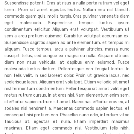
Suspendisse potenti. Cras at risus a nulla porta rutrum vel eget
lorem. Proin sit amet egestas lectus. Nullam nec nisl blandit,
commodo quam quis, mollis turpis. Cras pulvinar venenatis diam
eget malesuada. Suspendisse tempus luctus ipsum
condimentum efficitur. Aliquam erat volutpat. Vestibulum ut
sem a arcu pretium euismod. Curabitur volutpat accumsan ex.
Suspendisse sagittis sapien ac ante elementum, et tempus mi
aliquam. Fusce tempus, arcu a pulvinar ultricies, massa nunc
suscipit tellus, sed congue ex magna eu nulla. Aliquam ultrices
diam non risus vehicula, at dapibus enim euismod. Fusce
malesuada luctus dictum. Pellentesque non feugiat lectus. In
non felis velit. In sed laoreet dolor. Proin ut gravida lacus, nec
scelerisque lacus. Aliquam erat volutpat. Etiam vel odio sit amet
nisl fermentum condimentum. Pellentesque sit amet velit eget
metus rutrum cursus. In at eros nisl. Nam elementum enim sem,
id efficitur sapien rutrum sit amet. Maecenas efficitur eros ex, at
sodales nisl hendrerit a. Maecenas commodo sapien lectus, et
consequat nisi pretium non. Phasellus nunc odio, interdum vitae
faucibus at, egestas et nulla. Etiam imperdiet maximus
maximus. Etiam eget commodo nisi. Vestibulum felis nibh,