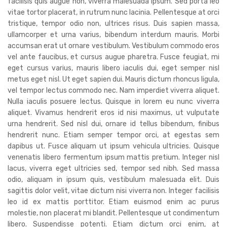
facilisis quis augue non, viverra malesuada ipsum. Sed porta leo
vitae tortor placerat, in rutrum nunc lacinia. Pellentesque at orci
tristique, tempor odio non, ultrices risus. Duis sapien massa,
ullamcorper et urna varius, bibendum interdum mauris. Morbi
accumsan erat ut ornare vestibulum. Vestibulum commodo eros
vel ante faucibus, et cursus augue pharetra. Fusce feugiat, mi
eget cursus varius, mauris libero iaculis dui, eget semper nisl
metus eget nisl. Ut eget sapien dui. Mauris dictum rhoncus ligula,
vel tempor lectus commodo nec. Nam imperdiet viverra aliquet.
Nulla iaculis posuere lectus. Quisque in lorem eu nunc viverra
aliquet. Vivamus hendrerit eros id nisi maximus, ut vulputate
urna hendrerit. Sed nisl dui, ornare id tellus bibendum, finibus
hendrerit nunc. Etiam semper tempor orci, at egestas sem
dapibus ut. Fusce aliquam ut ipsum vehicula ultricies. Quisque
venenatis libero fermentum ipsum mattis pretium. Integer nisl
lacus, viverra eget ultricies sed, tempor sed nibh. Sed massa
odio, aliquam in ipsum quis, vestibulum malesuada elit. Duis
sagittis dolor velit, vitae dictum nisi viverra non. Integer facilisis
leo id ex mattis porttitor. Etiam euismod enim ac purus
molestie, non placerat mi blandit. Pellentesque ut condimentum
libero. Suspendisse potenti. Etiam dictum orci enim, at